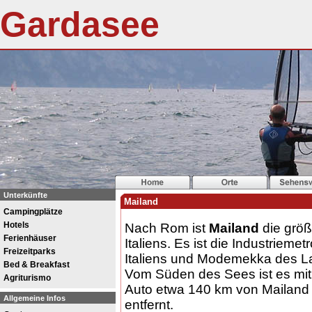
Gardasee
Unterkünfte
Mailand
Campingplätze
Hotels
Nach Rom ist
Mailand
die größ
Ferienhäuser
Italiens. Es ist die Industriemet
Freizeitparks
Italiens und Modemekka des L
Bed & Breakfast
Vom Süden des Sees ist es mi
Agriturismo
Auto etwa 140 km von Mailand
Allgemeine Infos
entfernt.