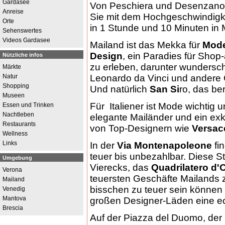
Gardasee
Von Peschiera und Desenzano
Anreise
Sie mit dem Hochgeschwindigk
Orte
in 1 Stunde und 10 Minuten in 
Sehenswertes
Videos Gardasee
Mailand ist das Mekka für
Mod
Design
, ein Paradies für Shop
Nützliche infos
zu erleben, darunter wunders
Märkte
Natur
Leonardo da Vinci und andere
Shopping
Und natürlich
San Si
ro, das be
Museen
Für Italiener ist Mode wichtig u
Essen und Trinken
Nachtleben
elegante Mailänder und ein exkl
Restaurants
von Top-Designern wie
Versac
Wellness
Links
In der
Via Montenapoleone
fi
teuer bis unbezahlbar. Diese S
Umgebung
Vierecks, das
Quadrilatero d'
Verona
teuersten Geschäfte Mailands zu
Mailand
bisschen zu teuer sein können
Venedig
Mantova
großen Designer-Läden eine ec
Brescia
Auf der Piazza del Duomo, der H