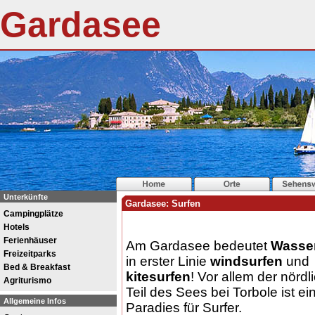
Gardasee
Unterkünfte
Gardasee: Surfen
Campingplätze
Hotels
Ferienhäuser
Am Gardasee bedeutet
Wasse
Freizeitparks
in erster Linie
windsurfen
und
Bed & Breakfast
kitesurfen
! Vor allem der nördl
Agriturismo
Teil des Sees bei Torbole ist ei
Allgemeine Infos
Paradies für Surfer.