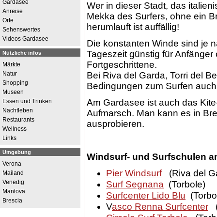
Gardasee
Wer in dieser Stadt, das italien
Anreise
Mekka des Surfers, ohne ein Br
Orte
herumlauft ist auffällig!
Sehenswertes
Videos Gardasee
Die konstanten Winde sind je 
Tageszeit günstig für Anfänger
Nützliche infos
Fortgeschrittene.
Märkte
Natur
Bei Riva del Garda, Torri del 
Shopping
Bedingungen zum Surfen auch 
Museen
Am Gardasee ist auch das Kite-
Essen und Trinken
Nachtleben
Aufmarsch. Man kann es in Br
Restaurants
ausprobieren.
Wellness
Links
Umgebung
Windsurf- und Surfschulen 
Verona
Pier Windsurf
(Riva del G
Mailand
Venedig
Surf Segnana
(Torbole)
Mantova
Surfcenter Lido Blu
(Torbo
Brescia
V
asco Renna Surfcenter
(