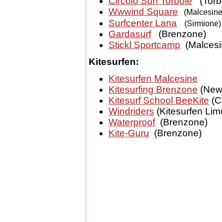
Circolo Surf Torbole
(Torb
Wwwind Square
(Malcesine
Surfcenter Lana
(Sirmione)
Gardasurf
(Brenzone)
Stickl Sportcamp
(Malcesi
Kitesurfen:
Kitesurfen Malcesine
Kitesurfing Brenzone
(New 
Kitesurf School BeeKite
(C
Windriders
(Kitesurfen Lim
Waterproof
(Brenzone)
Kite-Guru
(Brenzone)